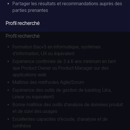
Partager les résultats et recommandations auprès des
parties prenantes
Profil recherché
Profil recherché
Formation Bac+5 en informatique, systèmes
d’information, UX ou équivalent
Expérience confirmée de 3 à 6 ans minimum en tant
que Product Owner ou Product Manager sur des
applications web
Maîtrise des méthodes Agile/Scrum
Expérience des outils de gestion de backlog (Jira,
Linear ou équivalent)
Bonne maîtrise des outils d’analyse de données produit
et de suivi des usages
Excellentes capacités d’écoute, d’analyse et de
synthèse