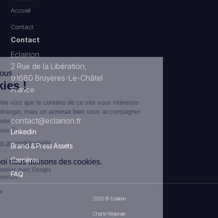
Accueil
Contact
Contact
Eclairion
2 Rue de la Libération,
91680 Bruyères-Le-Châtel
France
contact@eclairion.fr
Linkedin
Brand & Press Assets
Carrières
FAQ
2026 © Eclairion
Charte Régionale