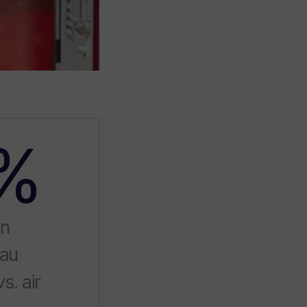
%
on
 au
s. air