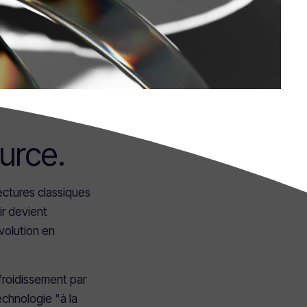
urce.
ectures classiques
ir devient
volution en
efroidissement par
echnologie "à la