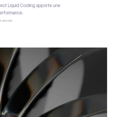
irect Liquid Cooling apporte une
performance.
te densité