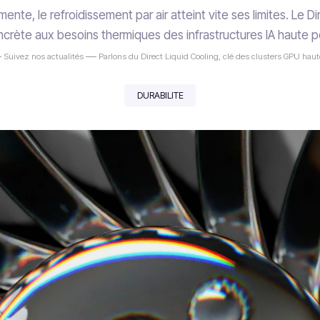
ente, le refroidissement par air atteint vite ses limites. Le D
crète aux besoins thermiques des infrastructures IA haute 
Suivez nos actualités
Parlons du Direct Liquid Cooling, clé des clusters GPU hau
DURABILITE