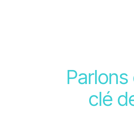
Présentation
Solution
Engagements
Sites
A
Parlons 
clé d