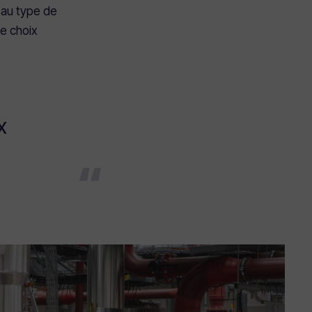
, au type de
le choix
x