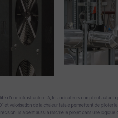
lité d'une infrastructure IA, les indicateurs comptent autant 
 et valorisation de la chaleur fatale permettent de piloter 
cision. Ils aident aussi à inscrire le projet dans une logique 