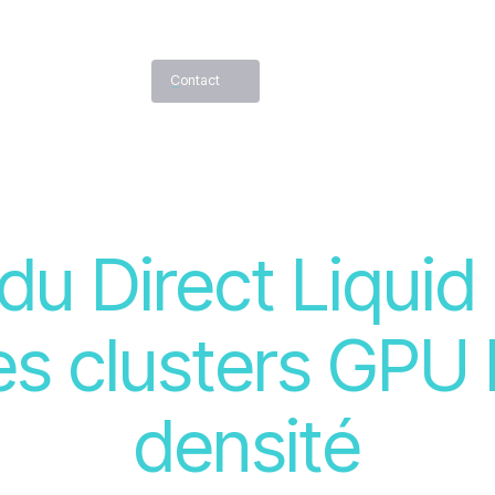
ctualités
FR
Contact
du Direct Liquid
es clusters GPU
densité